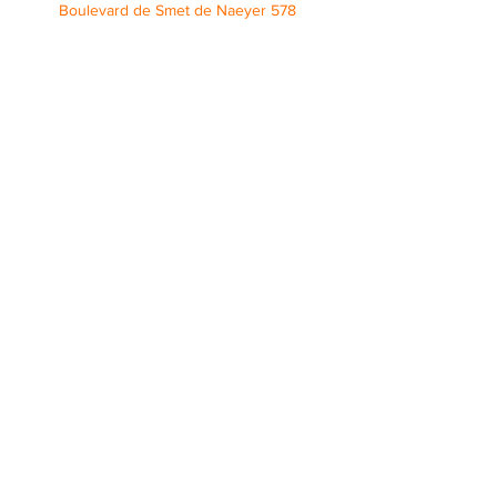
Boulevard de Smet de Naeyer 578
equipemobile@jeunesaidantsproches.be
02/474 02 33
0490/44 93 82
Equipe Mobile Prévention
Soutien Aidance
equipemobile@jeunesaidantsproches.be
02/474 02 33
0490/44 93 82